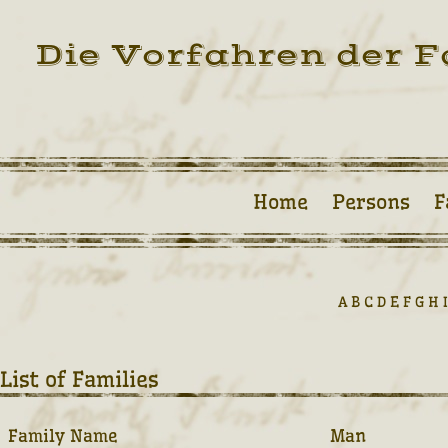
Die Vorfahren der F
Home
Persons
F
A
B
C
D
E
F
G
H
I
List of Families
Family Name
Man