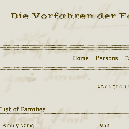
Die Vorfahren der F
Home
Persons
F
A
B
C
D
E
F
G
H
I
List of Families
Family Name
Man