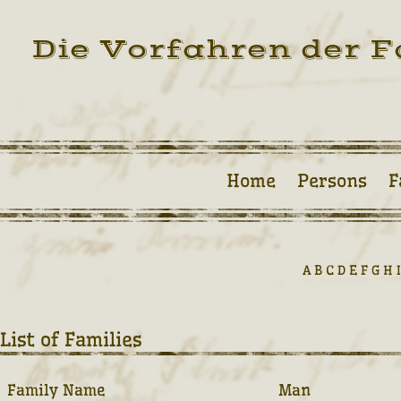
Die Vorfahren der F
Home
Persons
F
A
B
C
D
E
F
G
H
I
List of Families
Family Name
Man